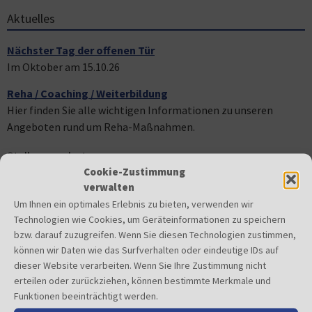
Aktuelles
Nächster Tag der offenen Tür
Im Oktober am 15.10.26
Reha / Coaching / Weiterbildung
Hier finden Sie alle wichtigen Informationen zu unseren
Angeboten rund um Reha-Maßnahmen.
Stellenangebote
Cookie-Zustimmung
verwalten
Fachanleitung Fachinformatik
Um Ihnen ein optimales Erlebnis zu bieten, verwenden wir
Stellenangebote SPEKTRUM NetzWerk
Technologien wie Cookies, um Geräteinformationen zu speichern
bzw. darauf zuzugreifen. Wenn Sie diesen Technologien zustimmen,
E-Bewerbungen bitte an:
bewerbung@spektrum-berlin.de
können wir Daten wie das Surfverhalten oder eindeutige IDs auf
dieser Website verarbeiten. Wenn Sie Ihre Zustimmung nicht
Weitere Stellenangebote
erteilen oder zurückziehen, können bestimmte Merkmale und
Funktionen beeinträchtigt werden.
Lebenswelten e.V.