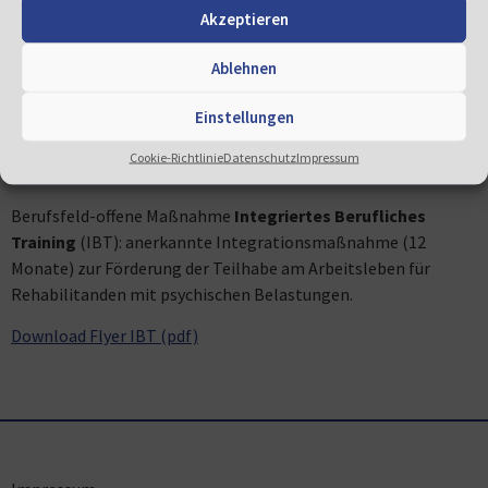
Akzeptieren
BAG Integrationsfirmen
Ablehnen
Hinweise für Rollstuhlfahrende
Einstellungen
Bitte hier klicken
Cookie-Richtlinie
Datenschutz
Impressum
Innovativ & individuell
Berufsfeld-offene Maßnahme
Integriertes Berufliches
Training
(IBT): anerkannte Integrationsmaßnahme (12
Monate) zur Förderung der Teilhabe am Arbeitsleben für
Rehabilitanden mit psychischen Belastungen.
Download Flyer IBT (pdf)